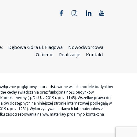
e:
Dębowa Góra ul. Flagowa
Nowodworcowa
O firmie
Realizacje
Kontakt
er wyłącznie poglądowy, a przedstawione w nich modele budynków
otne cechy świadczenia oraz funkcjonalność budynków.
odeks cywilny (tj. Dz.U. z 2019 r. poz. 1145). Wszelkie prawa do
ałów dostępnych na niniejszej stronie internetowej podlegają w
2019 r. poz. 1231). Wykorzystywanie danych lub materiałów z
dku zapotrzebowania na ww. materiały prosimy o kontakt na