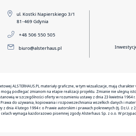
ul. Kostki Napierskiego 3/1
81-469 Gdynia
+48 506 550 505
Inwestycj
biuro@alsterhaus.pl
netowej ALSTERHAUS.PL materiały graficzne, w tym wizualizacje, mają charakt
ogą podlegać zmianom na etapie realizacji projektu. Zmianie nie ulegną ist
tanowią w szczególności oferty w rozumieniu ustawy z dnia 23 kwietnia 1964 r. K
 Prawa do używania, kopiowania i rozpowszechniania wszelkich danych i materi
z dnia 4 lutego 1994 r. o Prawie autorskim i prawach pokrewnych (tj. Dz.U. z 
iek celach wymaga każdorazowo pisemnej zgody Alsterhaus Sp. z o.o. W przypa